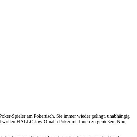
ker-Spieler am Pokertisch. Sie immer wieder gelingt, unabhängig
icht wollen HALLO-low Omaha Poker mit Ihnen zu genießen. Nun,