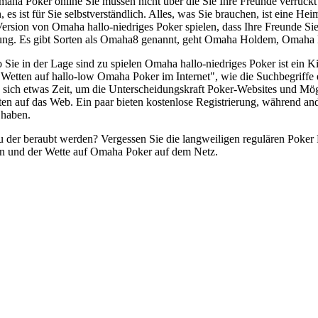
ha Poker online Sie müssen nicht über die Sie Ihre Freunde verrückt be
n, es ist für Sie selbstverständlich. Alles, was Sie brauchen, ist eine 
Version von Omaha hallo-niedriges Poker spielen, dass Ihre Freunde Sie 
ng. Es gibt Sorten als Omaha8 genannt, geht Omaha Holdem, Omaha H
o Sie in der Lage sind zu spielen Omaha hallo-niedriges Poker ist ein 
etten auf hallo-low Omaha Poker im Internet", wie die Suchbegriffe 
sich etwas Zeit, um die Unterscheidungskraft Poker-Websites und Möglic
n auf das Web. Ein paar bieten kostenlose Registrierung, während ander
 haben.
 der beraubt werden? Vergessen Sie die langweiligen regulären Poker
n und der Wette auf Omaha Poker auf dem Netz.